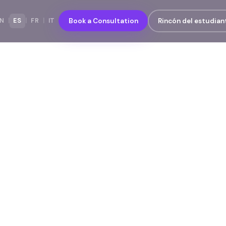
N
|
ES
|
FR
|
IT
Book a Consultation
Rincón del estudian