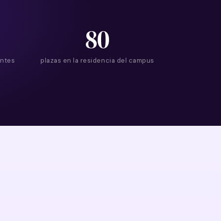
80
antes
plazas en la residencia del campus