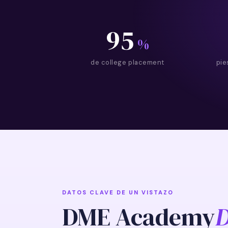
95
%
de college placement
pie
DATOS CLAVE DE UN VISTAZO
DME Academy
D