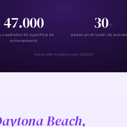
47.000
30
+
s cuadrados de superficie de
países en el roster de estudi
entrenamiento
Fuente: DME Academy, curso 2025/26
aytona Beach,