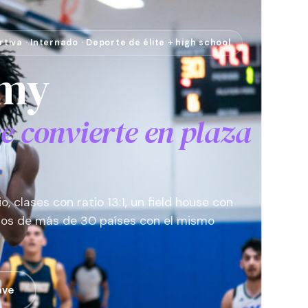
iva · Internado · Deporte de élite + high school
my
se convierte en plaza
o, clases con ratio 13:1, un field house con
os de más de 30 países con el mismo
ave