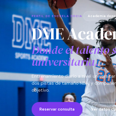
Academia deport
PERFIL DE ESCUELA SOCIA
DME Acade
Donde el talento 
universitaria.
Entrenamiento diario a nivel universitari
dos pistas de tamaño NBA, y compañer
objetivo.
Reservar consulta
Ver datos cl