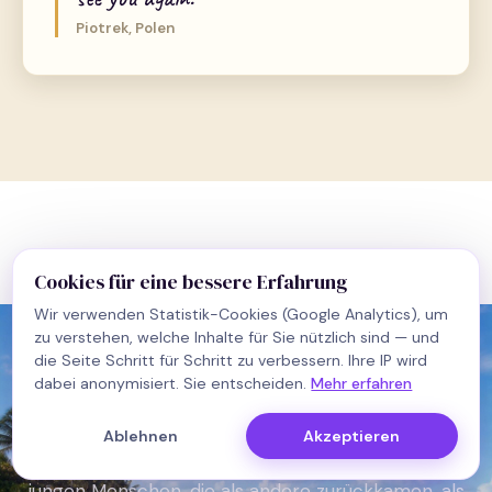
Manon · SIDO School
Online · meistens binnen Sekunden
Piotrek, Polen
Hi, schön dass du da bist! Ich bin
Manons KI-Kollege und beantworte
erste Fragen rund ums Auslandsjahr in
Florida. Was möchtest du wissen?
Jetzt
Cookies für eine bessere Erfahrung
Ein Jahr vergeht.
Wir verwenden Statistik-Cookies (Google Analytics), um
zu verstehen, welche Inhalte für Sie nützlich sind — und
Erinnerungen bleiben.
die Seite Schritt für Schritt zu verbessern. Ihre IP wird
dabei anonymisiert. Sie entscheiden.
Mehr erfahren
Diese Briefe entstanden am letzten Tag, am
Ablehnen
Akzeptieren
Flughafen, im Auto auf dem Weg nach Hause, von
jungen Menschen, die als andere zurückkamen, als