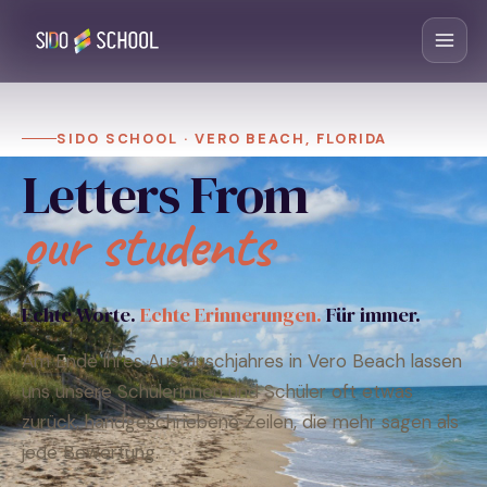
SIDO SCHOOL · VERO BEACH, FLORIDA
Letters From
our students
Echte Worte.
Echte Erinnerungen.
Für immer.
Am Ende ihres Austauschjahres in Vero Beach lassen
uns unsere Schülerinnen und Schüler oft etwas
zurück, handgeschriebene Zeilen, die mehr sagen als
jede Bewertung.