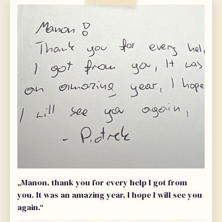
„Manon, thank you for every help I got from
you. It was an amazing year, I hope I will see you
again.“