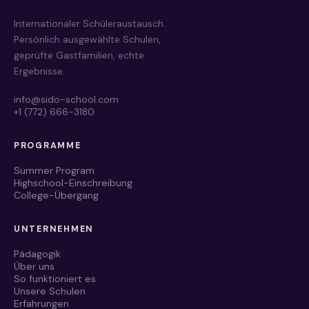
Internationaler Schüleraustausch.
Persönlich ausgewählte Schulen,
geprüfte Gastfamilien, echte
Ergebnisse.
info@sido-school.com
+1 (772) 666-3180
PROGRAMME
Manon · SIDO School
Online · meistens binnen Sekunden
Summer Program
Highschool-Einschreibung
College-Übergang
Hi, schön dass du da bist! Ich bin Manons
KI-Kollege und beantworte erste Fragen
UNTERNEHMEN
rund ums Auslandsjahr in Florida. Was
möchtest du wissen?
Pädagogik
Über uns
Jetzt
So funktioniert es
Unsere Schulen
Lieber persönlich sprechen?
Erfahrungen