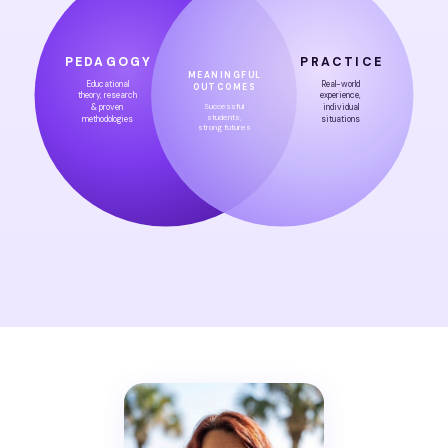
PEDAGOGY
PRACTICE
MEANINGFUL
Educational
Real-world
OUTCOMES
theory, research
experience,
Successful
& proven
individual
students,
methodologies
situations
strong futures