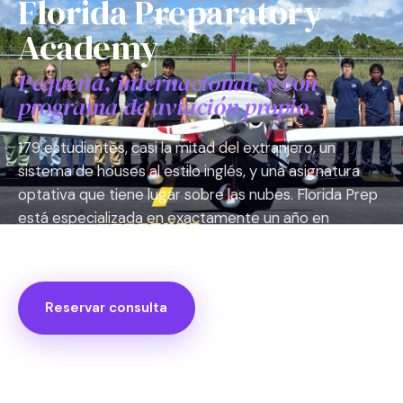
Florida Preparatory
Academy
Pequeña, internacional, y con
programa de aviación propio.
179 estudiantes, casi la mitad del extranjero, un
sistema de houses al estilo inglés, y una asignatura
optativa que tiene lugar sobre las nubes. Florida Prep
está especializada en exactamente un año en
Estados Unidos.
Reservar consulta
Ver datos clave