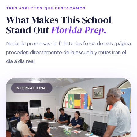
TRES ASPECTOS QUE DESTACAMOS
What Makes This School
Stand Out
Florida Prep.
Nada de promesas de folleto: las fotos de esta página
proceden directamente de la escuela y muestran el
día a día real.
INTERNACIONAL
Manon · SIDO School
En línea · normalmente en segundos
¡Hola! Me alegra que estés aquí. Soy la
colega de IA de Manon y respondo las
primeras preguntas sobre el programa de