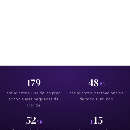
Foto: Florida Preparatory Academy
179
48
%
estudiantes, una de las prep
estudiantes internacionales
schools más pequeñas de
de todo el mundo
Florida
52
15
%
1: