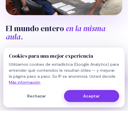
intercambio en Florida. ¿Qué te gustaría
saber?
Ahora
El mundo entero
en la misma
Prefer to talk in person?
aula.
El 48 por ciento de los estudiantes viene del
Cookies para una mejor experiencia
extranjero, aquí la integración no es la excepción, es el
Utilizamos cookies de estadística (Google Analytics) para
programa. Quien llega nuevo forma parte de la
entender qué contenidos le resultan útiles — y mejorar
comunidad en días, no en meses.
la página paso a paso. Su IP se anonimiza. Usted decide.
Más información
El
programa ESOL
integrado funciona en paralelo a las
clases, incluso estudiantes con inglés B1 siguen el ritmo
Rechazar
Aceptar
desde el primer día.