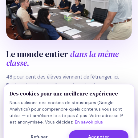
En ligne · réponse en quelques secondes
Bonjour ! Je suis le collègue IA de Manon
et je réponds aux premières questions sur
le programme d'échange en Floride. Que
souhaitez-vous savoir ?
Maintenant
Le monde entier
dans la même
classe.
Préférez-vous en parler ?
48 pour cent des élèves viennent de l'étranger, ici,
l'intégration n'est pas l'exception, c'est le programme.
Des cookies pour une meilleure expérience
Les nouveaux font partie de la communauté en
Nous utilisons des cookies de statistiques (Google
quelques jours, pas en quelques mois.
Analytics) pour comprendre quels contenus vous sont
utiles — et améliorer le site pas à pas. Votre adresse IP
Le
programme ESOL
intégré fonctionne en parallèle
est anonymisée. Vous décidez.
En savoir plus
des cours, même les élèves avec un anglais B1 suivent
dès le premier jour.
Refuser
Accepter