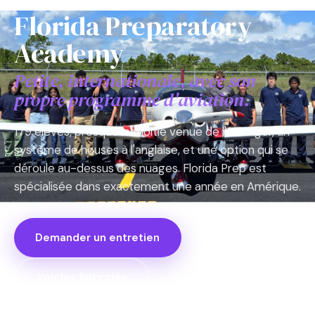
Florida Preparatory
Academy
Petite, internationale, avec son
propre programme d'aviation.
179 élèves, presque la moitié venue de l'étranger, un
système de houses à l'anglaise, et une option qui se
déroule au-dessus des nuages. Florida Prep est
spécialisée dans exactement une année en Amérique.
Demander un entretien
Voir les faits clés