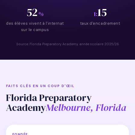
52
15
%
1:
des élèves vivent à l'internat
taux d'encadrement
sur le campus
Source: Florida Preparatory Academy, année scolaire 2025/26
FAITS CLÉS EN UN COUP D'ŒIL
Florida Preparatory
Academy
Melbourne, Florida
FONDÉE