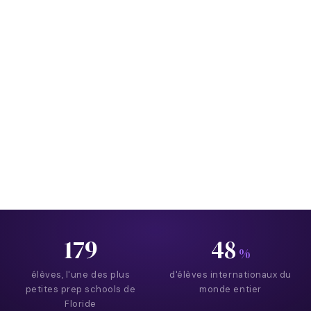
Photo : Florida Preparatory Academy
179
48
%
élèves, l'une des plus
d'élèves internationaux du
petites prep schools de
monde entier
Floride