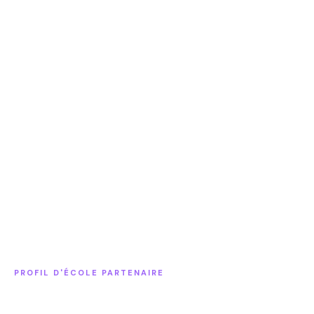
PROFIL D'ÉCOLE PARTENAIRE
Internat · One Year American Experience · ESOL