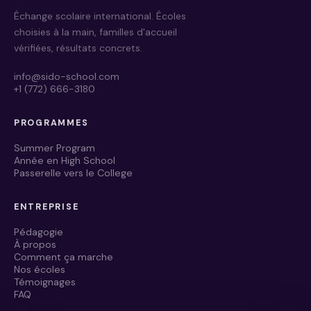
Échange scolaire international. Écoles
choisies à la main, familles d'accueil
vérifiées, résultats concrets.
info@sido-school.com
+1 (772) 666-3180
Manon · SIDO School
En ligne · réponse en quelques secondes
PROGRAMMES
Summer Program
Année en High School
Bonjour ! Je suis le collègue IA de Manon
Passerelle vers le College
et je réponds aux premières questions sur
le programme d'échange en Floride. Que
souhaitez-vous savoir ?
ENTREPRISE
Maintenant
Pédagogie
À propos
Vous préférez en parler de vive
Comment ça marche
voix ?
Nos écoles
Témoignages
FAQ