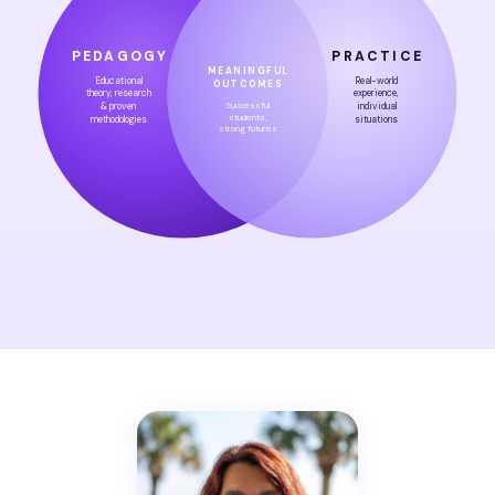
PEDAGOGY
PRACTICE
MEANINGFUL
Educational
Real-world
OUTCOMES
theory, research
experience,
Successful
& proven
individual
students,
methodologies
situations
strong futures