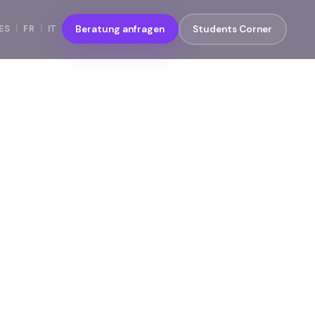
ES
|
FR
|
IT
Beratung anfragen
Students Corner