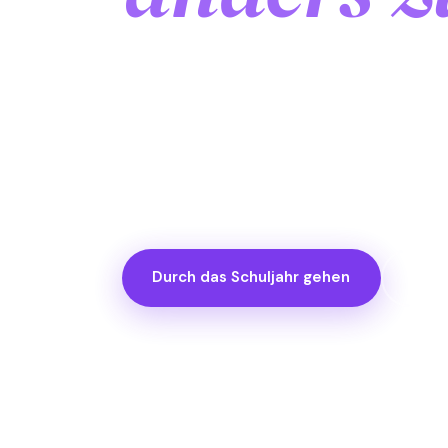
Sie lebt jetzt in einer Highschool in
Spind, der nach Sonnencreme riecht. S
sich je zugetraut hätte. Sie war bei 
dem sie noch ewig erzählen wird. Hier
abläuft.
Durch das Schuljahr gehen
Dire