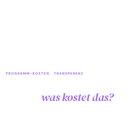
PROGRAMM-KOSTEN · TRANSPARENZ
Schüleraustausch
Florida
was kostet das?
Der Preis ist die wichtigste Frage, die Eltern nicht
zuerst stellen. Verstehen wir. Hier sind die Zahlen, vor
dem Beratungsgespräch, ohne Kleingedrucktes.