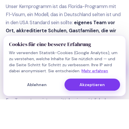
KI-Kollege und beantworte erste Fragen
rund ums Auslandsjahr in Florida. Was
Unser Kernprogramm ist das Florida-Programm mit
möchtest du wissen?
F1-Visum, ein Modell, das in Deutschland selten ist und
Jetzt
in den USA Standard sein sollte:
eigenes Team vor
Ort, akkreditierte Schulen, Gastfamilien, die wir
persönlich kennen, persönliche Vorbereitung in
Cookies für eine bessere Erfahrung
Deutschland.
Kein Outsourcing an US-
Wir verwenden Statistik-Cookies (Google Analytics), um
Partneragenturen, die Sie nie kennenlernen. Das ist der
zu verstehen, welche Inhalte für Sie nützlich sind — und
Hauptgrund, warum das F1-Programm im oberen
die Seite Schritt für Schritt zu verbessern. Ihre IP wird
Preissegment liegt, und gleichzeitig der Hauptgrund,
dabei anonymisiert. Sie entscheiden.
Mehr erfahren
warum Eltern uns wählen.
Ablehnen
Akzeptieren
Weil wir wissen, dass dieses Programm für manche
Familien zu teuer ist, vermitteln wir zusätzlich das
klassische J1-Austauschprogramm ab 19.000 $, über
eine Partnerorganisation, deren Team wir persönlich
kennen. Wichtig und ehrlich gesagt: Die Platzierung