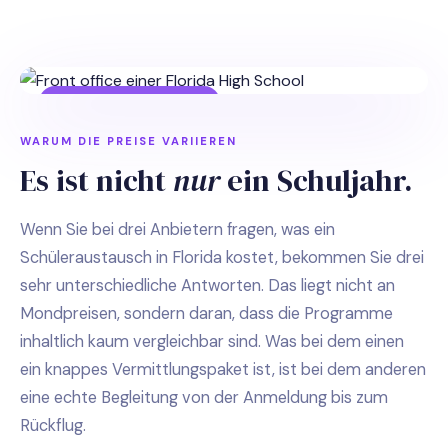
WAS WIRKLICH ZÄHLT
WARUM DIE PREISE VARIIEREN
Es ist nicht
nur
ein Schuljahr.
Wenn Sie bei drei Anbietern fragen, was ein
Schüleraustausch in Florida kostet, bekommen Sie drei
sehr unterschiedliche Antworten. Das liegt nicht an
Mondpreisen, sondern daran, dass die Programme
inhaltlich kaum vergleichbar sind. Was bei dem einen
Manon · SIDO School
ein knappes Vermittlungspaket ist, ist bei dem anderen
Online · meistens binnen Sekunden
eine echte Begleitung von der Anmeldung bis zum
Rückflug.
Hi, schön dass du da bist! Ich bin Manons