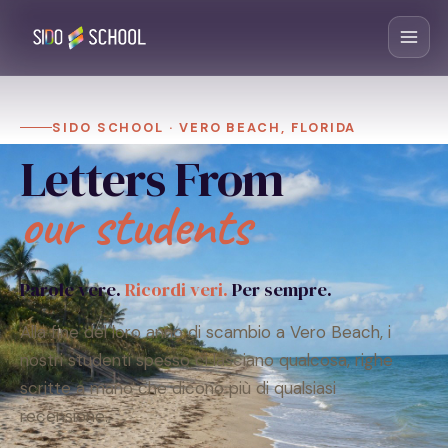
SIDO SCHOOL · VERO BEACH, FLORIDA
Letters From
our students
Parole vere.
Ricordi veri.
Per sempre.
Alla fine del loro anno di scambio a Vero Beach, i
nostri studenti spesso ci lasciano qualcosa, righe
scritte a mano che dicono più di qualsiasi
recensione.