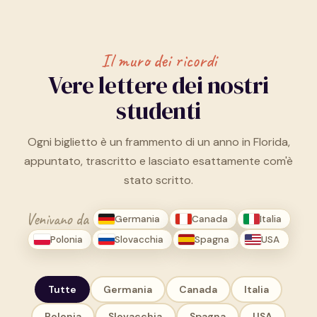
Il muro dei ricordi
Vere lettere dei nostri
studenti
Ogni biglietto è un frammento di un anno in Florida,
appuntato, trascritto e lasciato esattamente com'è
stato scritto.
Venivano da
Germania
Canada
Italia
Polonia
Slovacchia
Spagna
USA
Tutte
Germania
Canada
Italia
Polonia
Slovacchia
Spagna
USA