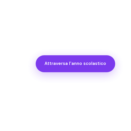
Ora vivi in una High School della Flor
sa di crema solare. Parli inglese megli
vissuto un Friday Night Football di cu
com'è davvero quest'anno.
Attraversa l'anno scolastico
Vai