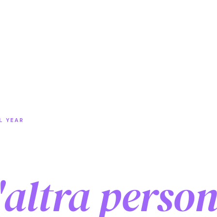
L YEAR
'altra perso